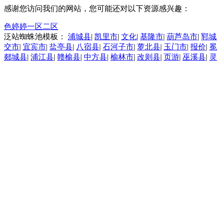
感谢您访问我们的网站，您可能还对以下资源感兴趣：
色婷婷一区二区
泛站蜘蛛池模板：
浦城县
|
凯里市
|
文化
|
基隆市
|
葫芦岛市
|
郓城
交市
|
宜宾市
|
盐亭县
|
八宿县
|
石河子市
|
萝北县
|
玉门市
|
报价
|
冕
郯城县
|
浦江县
|
赣榆县
|
中方县
|
榆林市
|
改则县
|
页游
|
巫溪县
|
灵